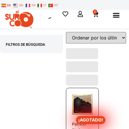
ES
EN
FR
IT
PT
0
FILTROS DE BÚSQUEDA
¡AGOTADO!
Patricio