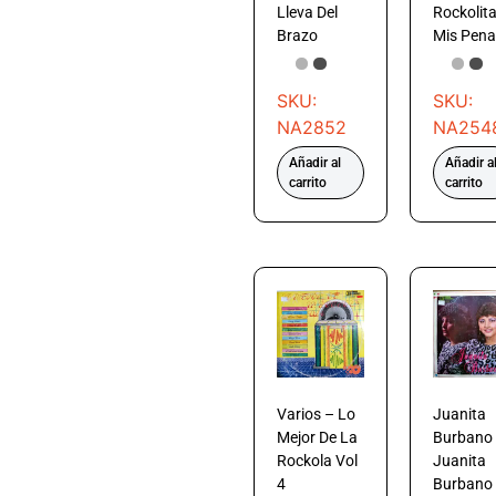
Lleva Del
Rockolit
Brazo
Mis Pena
SKU:
SKU:
NA2852
NA254
Añadir al
Añadir a
carrito
carrito
Varios – Lo
Juanita
Mejor De La
Burbano
Rockola Vol
Juanita
4
Burbano