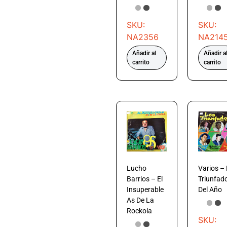
SKU:
SKU:
NA2356
NA214
Añadir al
Añadir a
carrito
carrito
Lucho
Varios –
Barrios – El
Triunfad
Insuperable
Del Año
As De La
Rockola
SKU: