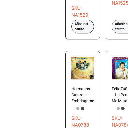
NA152
SKU:
NA1529
Añadir al
Añadir a
carrito
carrito
Hermanos
Félix Zúñ
Castro –
– La Pen
Embriágame
Me Mata
SKU:
SKU:
NA0788
NA078