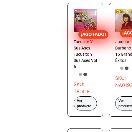
¡AG
¡AGOTADO!
Tucusito Y
Juanita
Sus Ases –
Burbano
Tucusito Y
15 Gran
Sus Ases Vol
Éxitos
6
SKU:
SKU:
NA019
TR1418
Ver
Ver
producto
product