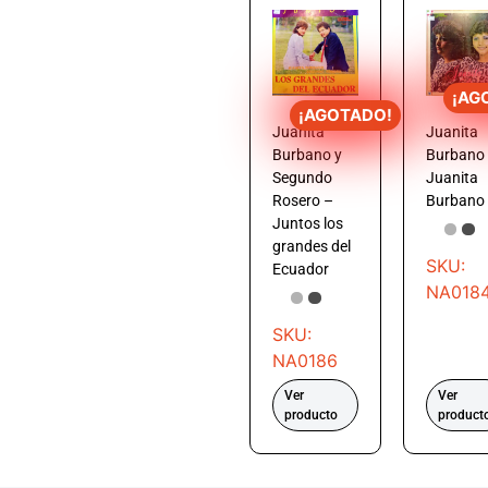
¡AG
¡AGOTADO!
Juanita
Juanita
Burbano y
Burbano
Segundo
Juanita
Rosero –
Burbano
Juntos los
grandes del
SKU:
Ecuador
NA018
SKU:
NA0186
Ver
Ver
producto
product