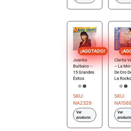
¡AGOTADO!
¡AG
Juanita
Clarita V
Burbano –
– La Mo
15 Grandes
De Oro D
Éxitos
La Rocko
SKU:
SKU:
NA2329
NA156
Ver
Ver
producto
product