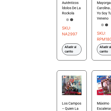
Auténticos
Mayorga
Ídolos De La
Carolina 
Rockola
Yo Soy T
Veneno
SKU:
SKU:
NA2997
RPM18
Añadir al
Añadir a
carrito
carrito
Los Campos
Máximo
– Quien La
Escalera