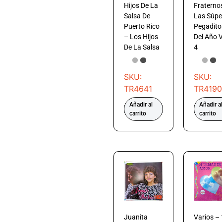
Hijos De La
Fraterno
Salsa De
Las Súpe
Puerto Rico
Pegadito
– Los Hijos
Del Año V
De La Salsa
4
SKU:
SKU:
TR4641
TR4190
Añadir al
Añadir a
carrito
carrito
Juanita
Varios –