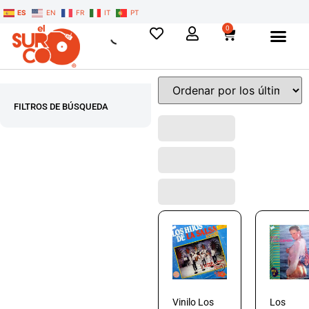
ES
EN
FR
IT
PT
0
FILTROS DE BÚSQUEDA
Vinilo Los
Los