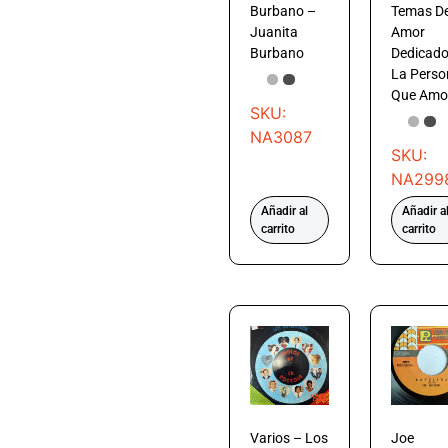
Burbano –
Temas D
Juanita
Amor
Burbano
Dedicado
La Perso
Que Amo
SKU:
NA3087
SKU:
NA299
Añadir al
Añadir a
carrito
carrito
Varios – Los
Joe