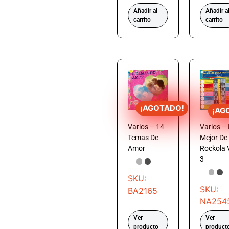
Añadir al
Añadir a
carrito
carrito
¡AGOTADO!
¡AG
Varios – 14
Varios –
Temas De
Mejor De
Amor
Rockola 
3
SKU:
SKU:
BA2165
NA254
Ver
Ver
producto
product