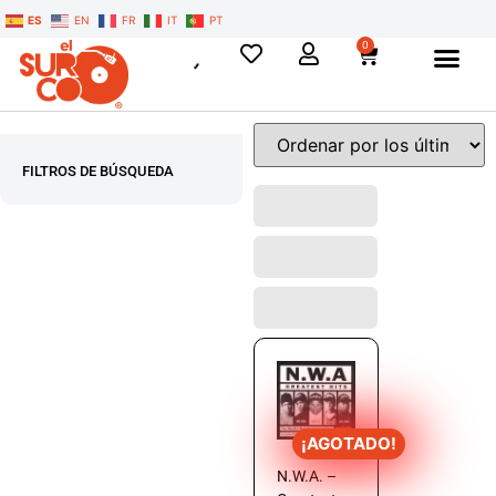
ES
EN
FR
IT
PT
0
FILTROS DE BÚSQUEDA
¡AGOTADO!
N.W.A. –