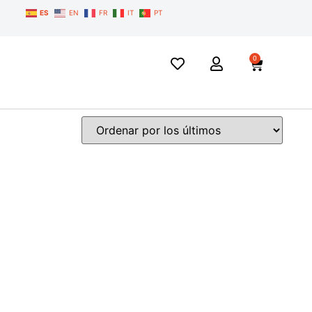
ES
EN
FR
IT
PT
0