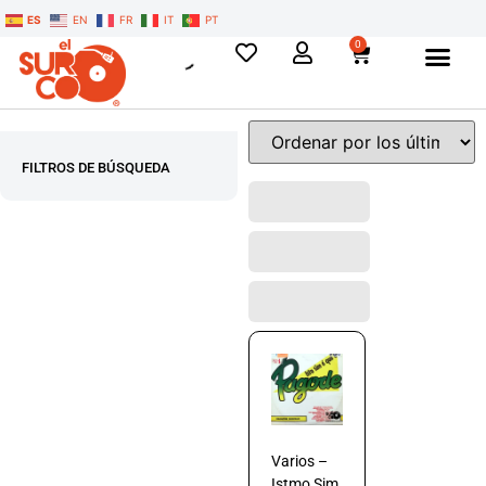
ES
EN
FR
IT
PT
0
FILTROS DE BÚSQUEDA
Varios –
Istmo Sim