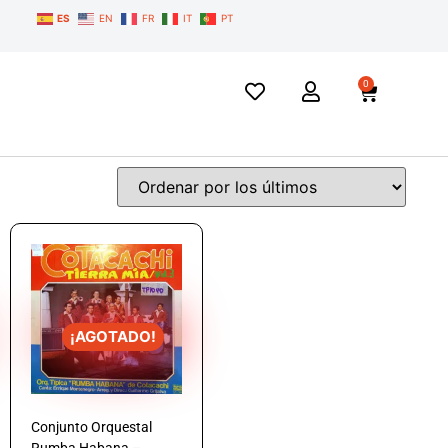
ES
EN
FR
IT
PT
0
¡AGOTADO!
Conjunto Orquestal