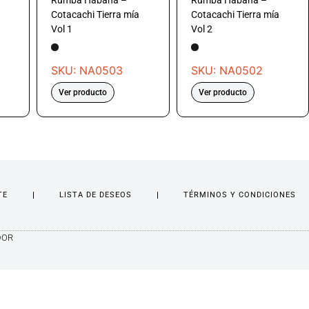
Rumba Habana –
Rumba Habana –
Cotacachi Tierra mía
Cotacachi Tierra mía
Vol 1
Vol 2
SKU: NA0503
SKU: NA0502
Ver producto
Ver producto
TE
LISTA DE DESEOS
TÉRMINOS Y CONDICIONES
DOR