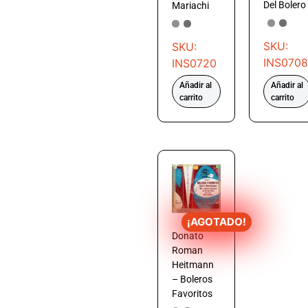
Del Bolero
Mariachi
SKU:
SKU:
INS0708
INS0720
Añadir al
Añadir al
carrito
carrito
¡AGOTADO!
Donato
Roman
Heitmann
– Boleros
Favoritos