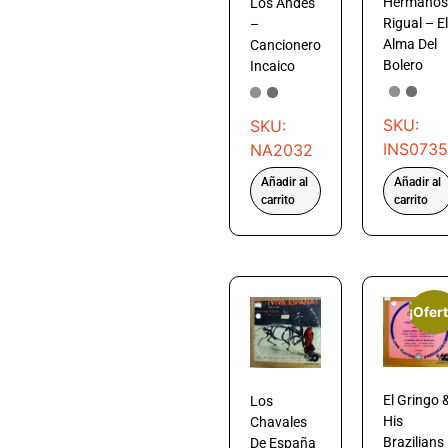
Hermanos
Los Ándes
Rigual – El
–
Alma Del
Cancionero
Bolero
Incaico
SKU:
SKU:
INS0735
NA2032
Añadir al
Añadir al
carrito
carrito
¡Ofert
El Gringo 
Los
His
Chavales
Brazilians
De España