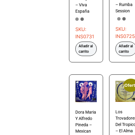
– Rumba
– Viva
Session
España
SKU:
SKU:
INS0725
INS0731
Añadir al
Añadir al
carrito
carrito
¡Ofert
Los
Dora Maria
Trovadore
Y Alfredo
Del Tropic
Pineda –
– El Alma
Mexican