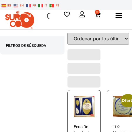
ES
EN
FR
IT
PT
0
FILTROS DE BÚSQUEDA
¡Ofert
Trio
Ecos De