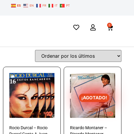
ES
EN
FR
IT
PT
0
¡AGOTADO!
Rocio Durcal – Rocio
Ricardo Montaner –