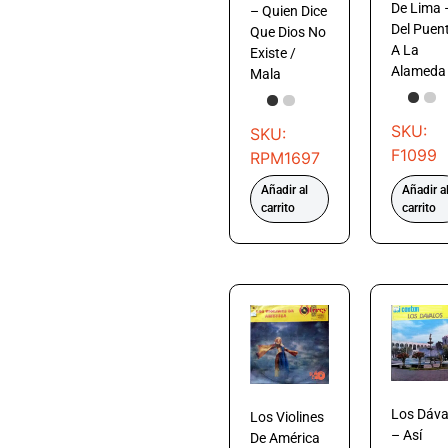
De Lima 
– Quien Dice
Del Puen
Que Dios No
A La
Existe /
Alameda
Mala
SKU:
SKU:
F1099
RPM1697
Añadir al
Añadir a
carrito
carrito
Los Dáva
Los Violines
– Así
De América