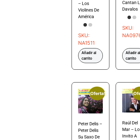
Cantan 
– Los
Davalos
Violines De
América
SKU:
SKU:
NA097
NA1511
Añadir al
Añadir a
carrito
carrito
¡Oferta!
¡Of
Raúl Del
Peter Delis –
Mar – Lo
Peter Delis
Invito A
Su Saxo De