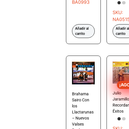
BA0993
SKU:
NA051
Añadir al
Añadir a
carrito
carrito
¡AG
Julio
Brahama
Jaramill
Sairo Con
Recorda
los
Éxitos
Llactarunas
– Nuevos
Valses
SKU: