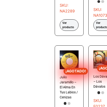
SKU:
SKU:
NA2289
NA107
Ver
Ver
producto
product
¡AG
¡AGOTADO!
Los Dáva
Julio
– Los
Jaramillo –
Dávalos
El Alma En
Tus Labios /
Cenizas
SKU:
F0237