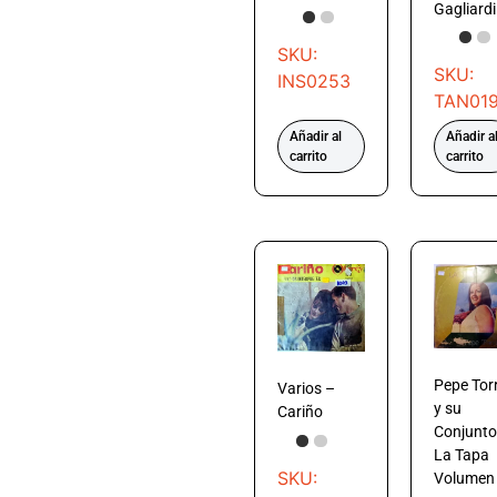
Gagliardi
SKU:
SKU:
INS0253
TAN01
Añadir al
Añadir a
carrito
carrito
Pepe Tor
Varios –
y su
Cariño
Conjunto
La Tapa
SKU:
Volumen