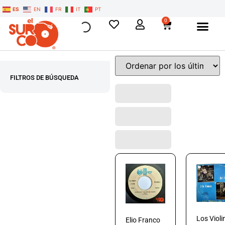
ES
EN
FR
IT
PT
0
FILTROS DE BÚSQUEDA
Los Violi
Elio Franco