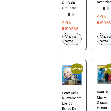
Recordar
Oro Y Su
Orquesta
SKU:
SKU:
INS026
INS0366
Añadir al
Añadir a
carrito
carrito
¡Oferta!
¡Of
Raul Del
Peter Delis –
Mar –
Nuevamente
Glosas:
Los 33
Hector
Exitos De