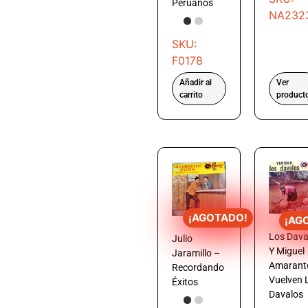
Perúanos
NA232
SKU:
F0178
Añadir al
Ver
carrito
product
¡AGOTADO!
¡AG
Los Dava
Julio
Y Miguel
Jaramillo –
Amarant
Recordando
Vuelven 
Éxitos
Davalos