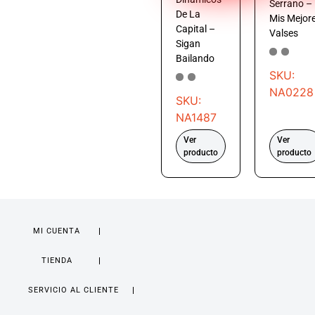
Serrano –
De La
Mis Mejor
Capital –
Valses
Sigan
Bailando
SKU:
NA0228
SKU:
NA1487
Ver
Ver
producto
producto
MI CUENTA
TIENDA
SERVICIO AL CLIENTE