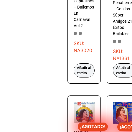
Capitalinos
Peñaherre
– Bailemos
– Con los
En
Súper
Carnaval
Amigos 2
Vol 2
Éxitos
Bailables
SKU:
NA3020
SKU:
NA1361
Añadir al
Añadir al
carrito
carrito
¡AGOTADO!
¡AGO