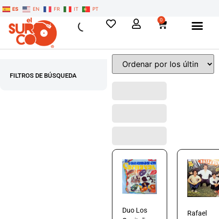
ES
EN
FR
IT
PT
0
FILTROS DE BÚSQUEDA
Duo Los
Rafael