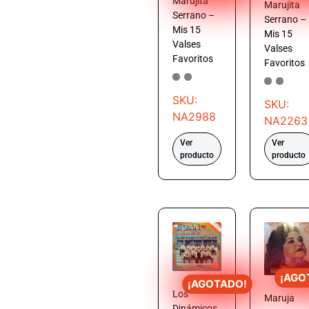
Marujita
Marujita
Serrano –
Serrano –
Mis 15
Mis 15
Valses
Valses
Favoritos
Favoritos
SKU:
SKU:
NA2988
NA2263
Ver
Ver
producto
producto
¡AGO
¡AGOTADO!
Los
Maruja
Dinámicos