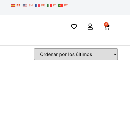
ES
EN
FR
IT
PT
0