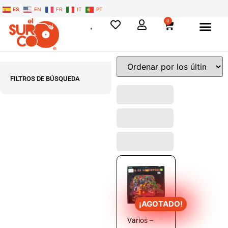
ES
EN
FR
IT
PT
0
FILTROS DE BÚSQUEDA
¡AGOTADO!
Varios –