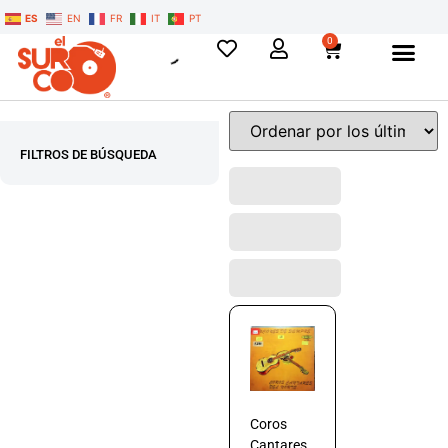
ES
EN
FR
IT
PT
0
FILTROS DE BÚSQUEDA
Coros
Cantares