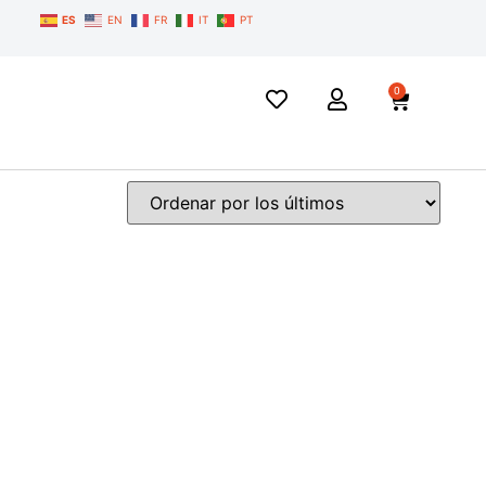
ES
EN
FR
IT
PT
0