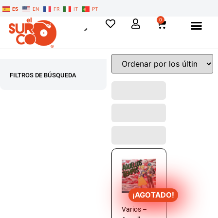
ES
EN
FR
IT
PT
0
FILTROS DE BÚSQUEDA
¡AGOTADO!
Varios –