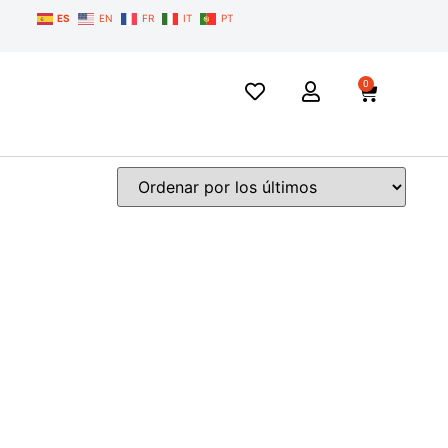
ES
EN
FR
IT
PT
0