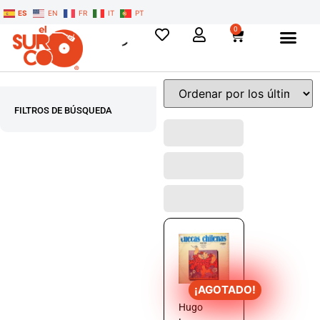
ES
EN
FR
IT
PT
0
FILTROS DE BÚSQUEDA
¡AGOTADO!
Hugo