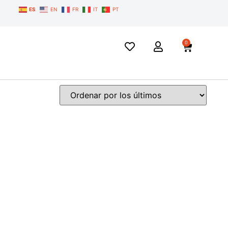
ES
EN
FR
IT
PT
0