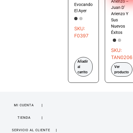
Arienzo –
Evocando
Juan D’
El Ayer
Arienzo Y
Sus
Nuevos
SKU:
Éxitos
F0397
SKU:
TAN0206
Añadir
al
Ver
carrito
producto
MI CUENTA
TIENDA
SERVICIO AL CLIENTE