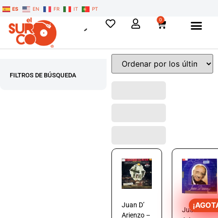
ES
EN
FR
IT
PT
0
FILTROS DE BÚSQUEDA
¡AGOT
Juan D’
Juan D’
Arienzo –