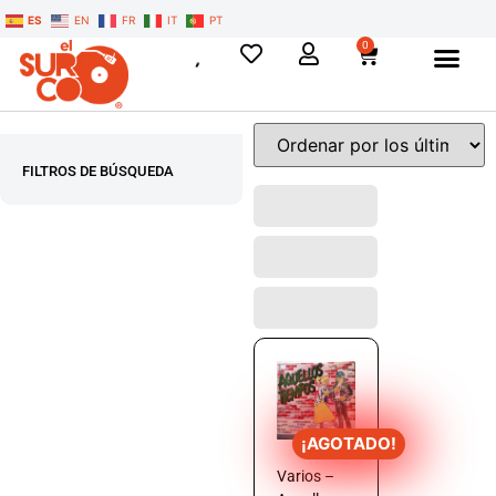
ES
EN
FR
IT
PT
0
FILTROS DE BÚSQUEDA
¡AGOTADO!
Varios –