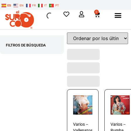
ES
EN
FR
IT
PT
0
FILTROS DE BÚSQUEDA
Varios –
Varios –
Vallenatos
Rumba