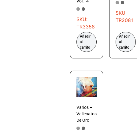
Vol.14
SKU:
SKU:
TR2081
TR3358
Añadir
Añadir
al
al
carrito
carrito
Varios –
Vallenatos
De Oro