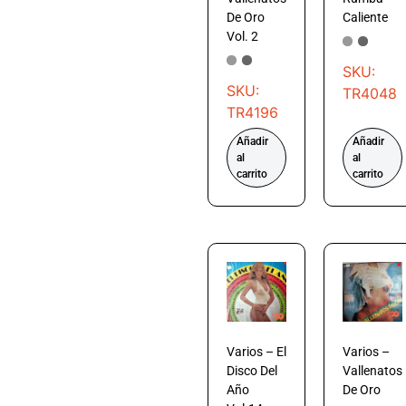
De Oro
Caliente
Vol. 2
SKU:
SKU:
TR4048
TR4196
Añadir
Añadir
al
al
carrito
carrito
Varios – El
Varios –
Disco Del
Vallenatos
Año
De Oro