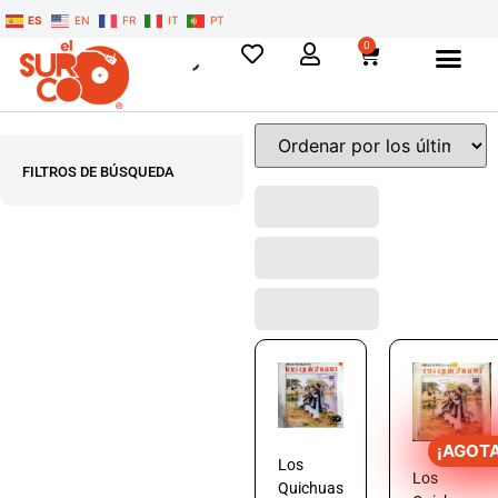
ES
EN
FR
IT
PT
0
FILTROS DE BÚSQUEDA
¡AGOT
Los
Los
Quichuas