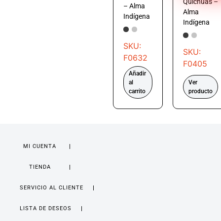
Quichuas –
– Alma
Alma
Indígena
Indígena
SKU:
SKU:
F0632
F0405
Añadir
al
Ver
carrito
producto
MI CUENTA
TIENDA
SERVICIO AL CLIENTE
LISTA DE DESEOS