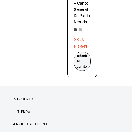
– Canto
General
De Pablo
Neruda
SKU:
F0361
Añadir
al
carrito
MI CUENTA
TIENDA
SERVICIO AL CLIENTE