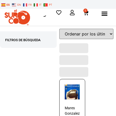
ES
EN
FR
IT
PT
0
FILTROS DE BÚSQUEDA
Mares
Gonzalez