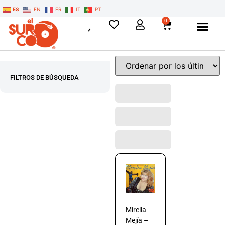
ES
EN
FR
IT
PT
0
FILTROS DE BÚSQUEDA
Mirella
Mejía –