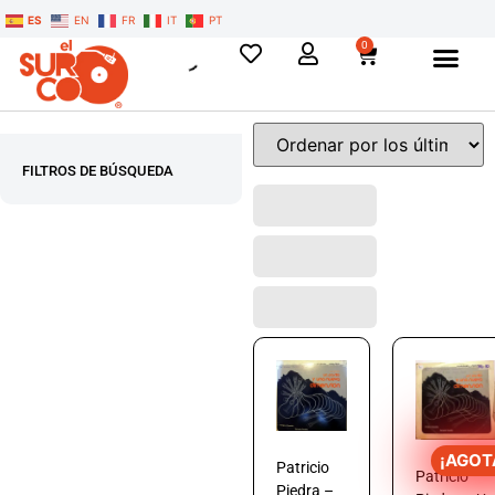
ES
EN
FR
IT
PT
0
FILTROS DE BÚSQUEDA
¡AGOT
Patricio
Patricio
Piedra –