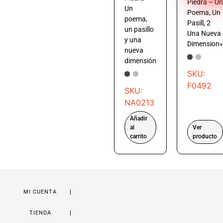
Piedra – Un
Un
Poema, Un
poema,
Pasill, 2
un pasillo
Una Nueva
y una
Dimension»
nueva
dimensión
SKU:
F0492
SKU:
NA0213
Añadir
al
Ver
carrito
producto
MI CUENTA
TIENDA