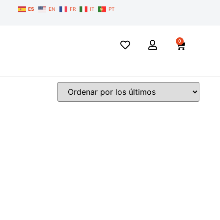
ES
EN
FR
IT
PT
0