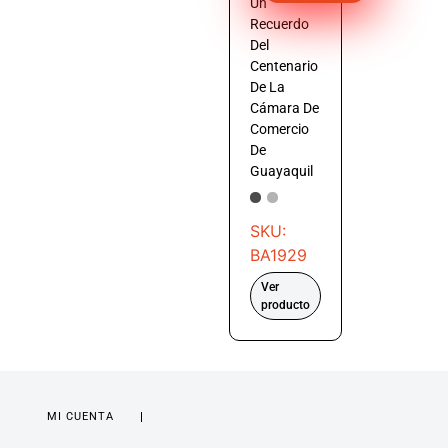
Un
Recuerdo
Del
Centenario
De La
Cámara De
Comercio
De
Guayaquil
SKU:
BA1929
Ver
producto
MI CUENTA