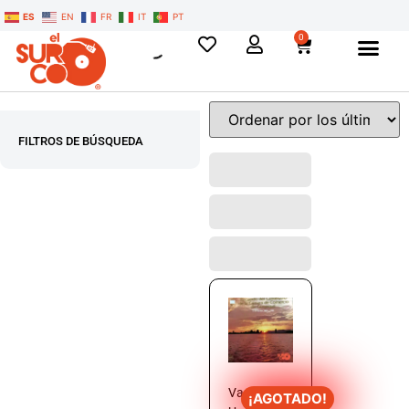
ES
EN
FR
IT
PT
0
FILTROS DE BÚSQUEDA
Varios –
¡AGOTADO!