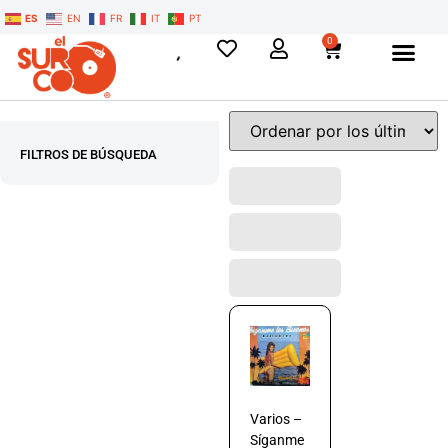
ES
EN
FR
IT
PT
0
FILTROS DE BÚSQUEDA
Varios –
Síganme