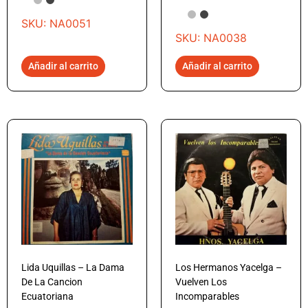
SKU: NA0051
SKU: NA0038
Añadir al carrito
Añadir al carrito
Lida Uquillas – La Dama
Los Hermanos Yacelga –
De La Cancion
Vuelven Los
Ecuatoriana
Incomparables