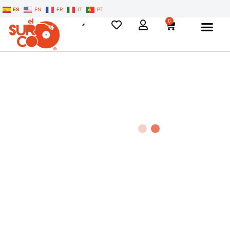
ES
EN
FR
IT
PT
0