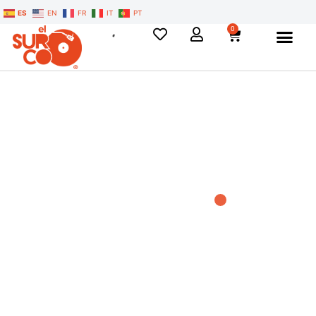
ES
EN
FR
IT
PT
0