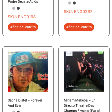
Podre Decirte Adiós
SKU: ENG0267
SKU: ENG0198
Añadir al carrito
Añadir al carrito
Sacha Distel – Forever
Miriam Makeba – En
And Ever
Directo Theatre Des
Champs Elysees (Paris)