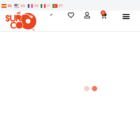
ES
EN
FR
IT
PT
0