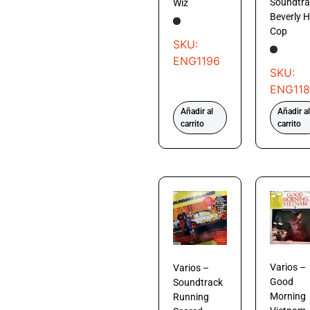
Soundtra
Wiz
Beverly Hi
Cop
SKU:
ENG1196
SKU:
ENG11
Añadir al
Añadir al
carrito
carrito
Varios –
Varios –
Good
Soundtrack
Morning
Running