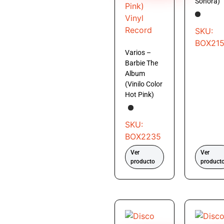
Sonora)
SKU:
BOX21
Varios –
Barbie The
Album
(Vinilo Color
Hot Pink)
SKU:
BOX2235
Ver
Ver
producto
product