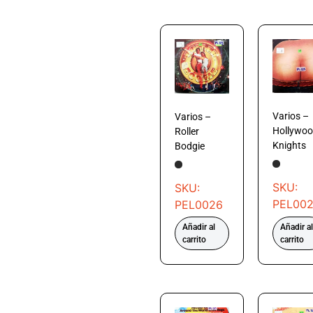
Varios –
Varios –
Hollywo
Roller
Knights
Bodgie
SKU:
SKU:
PEL00
PEL0026
Añadir al
Añadir al
carrito
carrito