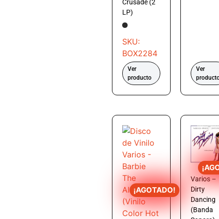
Crusade (2
LP)
SKU:
BOX2284
Ver
Ver
producto
product
¡AG
Varios –
Dirty
¡AGOTADO!
Dancing
(Banda