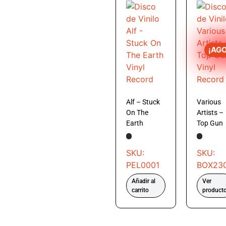
¡AG
Alf – Stuck
Various
On The
Artists –
Earth
Top Gun
SKU:
SKU:
PEL0001
BOX23
Añadir al
Ver
carrito
product