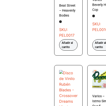
Beverly Hi
Beat Street
Cop
– Heavenly
Bodies
SKU:
SKU:
PEL001
PEL0017
Añadir al
Añadir al
carrito
carrito
Varios –
Istmo Si
Que E