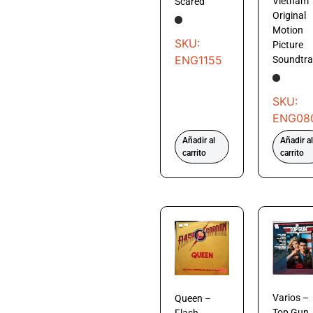
Vietnam
Scared
Original
Motion
SKU:
Picture
ENG1155
Soundtra
SKU:
ENG08
Añadir al
Añadir al
carrito
carrito
Varios –
Queen –
Top Gun
Flash