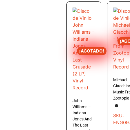
¡AG
¡AGOTADO!
Michael
Giacchin
Music F
Zootopia
John
Williams –
Indiana
SKU:
Jones And
ENG09
The Last