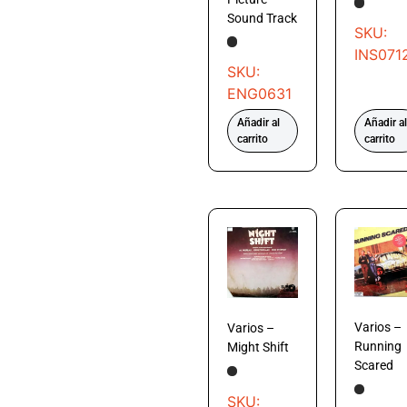
Sound Track
SKU:
INS071
SKU:
ENG0631
Añadir al
Añadir al
carrito
carrito
Varios –
Varios –
Running
Might Shift
Scared
SKU: