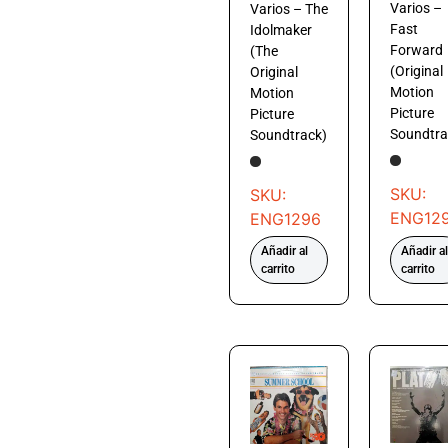
Varios –
Varios – The
Fast
Idolmaker
Forward
(The
(Original
Original
Motion
Motion
Picture
Picture
Soundtra
Soundtrack)
SKU:
SKU:
ENG12
ENG1296
Añadir al
Añadir al
carrito
carrito