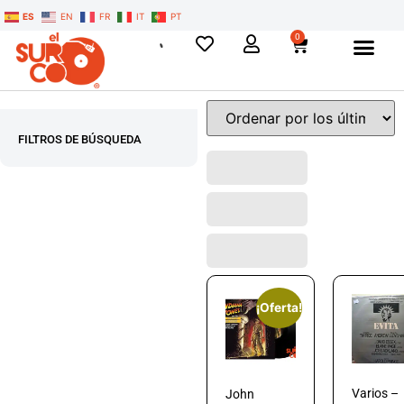
ES
EN
FR
IT
PT
0
FILTROS DE BÚSQUEDA
¡Oferta!
Varios –
John