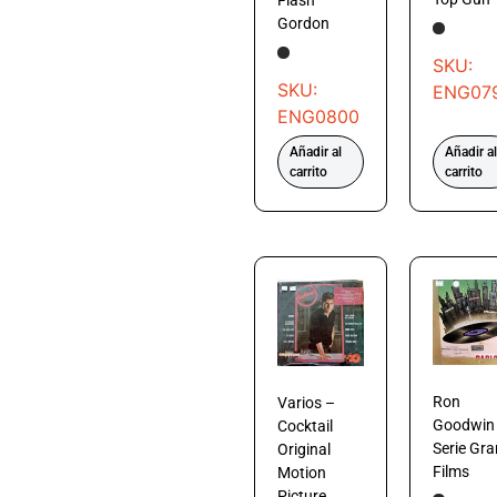
Gordon
SKU:
SKU:
ENG07
ENG0800
Añadir al
Añadir al
carrito
carrito
Ron
Varios –
Goodwin
Cocktail
Serie Gra
Original
Films
Motion
Picture