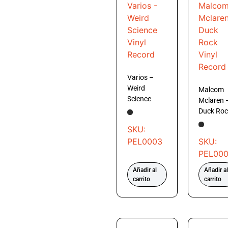
Varios –
Weird
Malcom
Science
Mclaren 
Duck Roc
SKU:
PEL0003
SKU:
PEL00
Añadir al
Añadir al
carrito
carrito