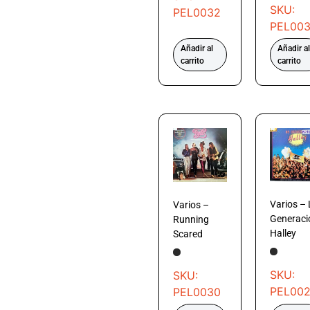
SKU:
PEL0032
PEL003
Añadir al
Añadir al
carrito
carrito
Varios – 
Varios –
Generaci
Running
Halley
Scared
SKU:
SKU:
PEL00
PEL0030