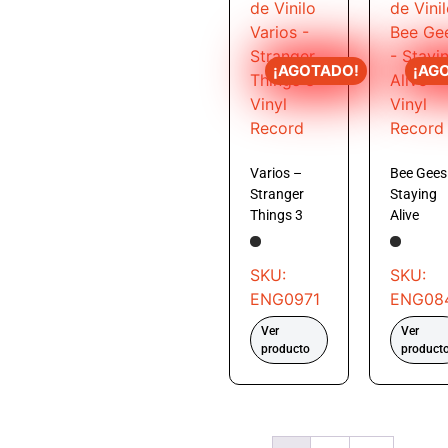
¡AGOTADO!
¡AG
Varios –
Bee Gees
Stranger
Staying
Things 3
Alive
SKU:
SKU:
ENG0971
ENG08
Ver
Ver
producto
product