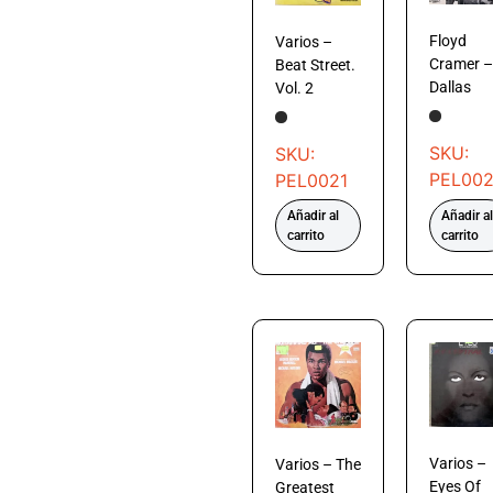
Floyd
Varios –
Cramer –
Beat Street.
Dallas
Vol. 2
SKU:
SKU:
PEL00
PEL0021
Añadir al
Añadir al
carrito
carrito
Varios –
Varios – The
Eyes Of
Greatest