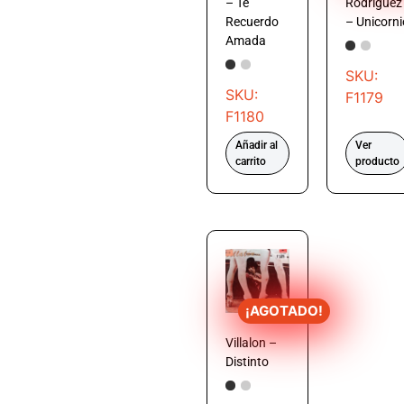
– Te
Rodríguez
Recuerdo
– Unicorni
Amada
SKU:
SKU:
F1179
F1180
Añadir al
Ver
carrito
producto
¡AGOTADO!
Villalon –
Distinto