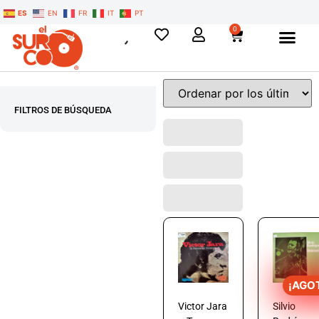
ES
EN
FR
IT
PT
0
FILTROS DE BÚSQUEDA
¡AGO
Victor Jara
Silvio