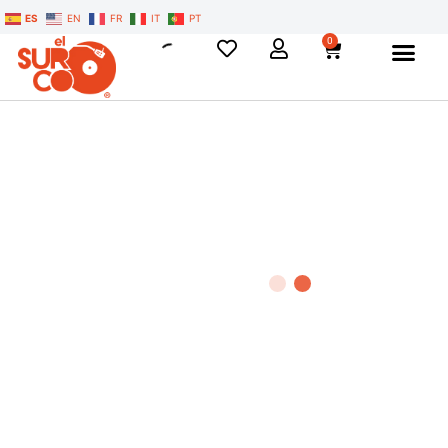
ES
EN
FR
IT
PT
0