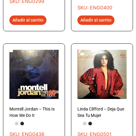
SKU: ENG0299
SKU: ENG0400
Añadir al carrito
Añadir al carrito
Montell Jordan – This Is
Linda Clifford – Deja Que
How We Do It
Sea Tu Mujer
SKU: ENG0438
SKU: ENG0501