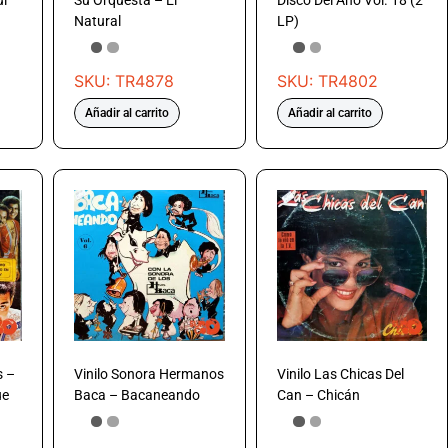
ui
Su Orquesta – El
Disco Del Ano Vol. 18 (2
Natural
LP)
SKU: TR4878
SKU: TR4802
Añadir al carrito
Añadir al carrito
s –
Vinilo Sonora Hermanos
Vinilo Las Chicas Del
ue
Baca – Bacaneando
Can – Chicán