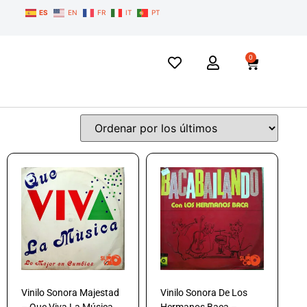
ES
EN
FR
IT
PT
0
Vinilo Sonora Majestad
Vinilo Sonora De Los