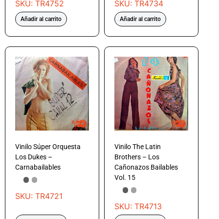
SKU: TR4752
SKU: TR4734
Añadir al carrito
Añadir al carrito
Vinilo Súper Orquesta
Vinilo The Latin
Los Dukes –
Brothers – Los
Carnabailables
Cañonazos Bailables
Vol. 15
SKU: TR4721
SKU: TR4713