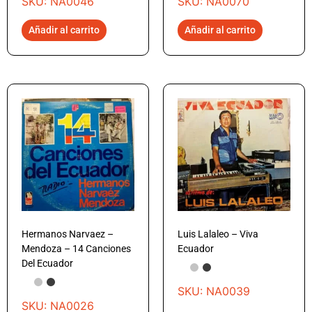
SKU: NA0046
SKU: NA0070
Añadir al carrito
Añadir al carrito
Hermanos Narvaez –
Luis Lalaleo – Viva
Mendoza – 14 Canciones
Ecuador
Del Ecuador
SKU: NA0039
SKU: NA0026