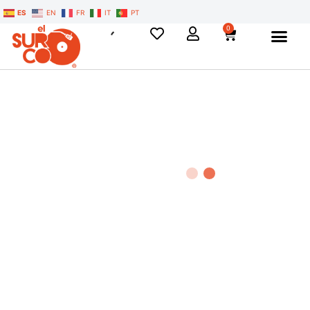
ES
EN
FR
IT
PT
0