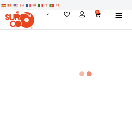
ES
EN
FR
IT
PT
0