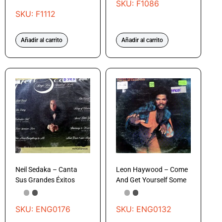
SKU: F1086
SKU: F1112
Añadir al carrito
Añadir al carrito
Neil Sedaka – Canta
Leon Haywood – Come
Sus Grandes Éxitos
And Get Yourself Some
SKU: ENG0176
SKU: ENG0132