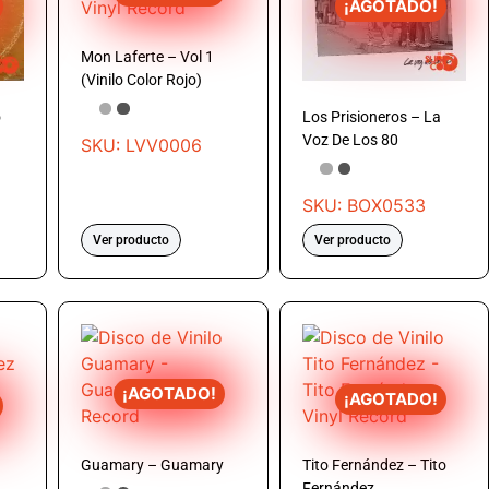
¡AGOTADO!
Mon Laferte – Vol 1
(Vinilo Color Rojo)
o
Los Prisioneros – La
Voz De Los 80
SKU: LVV0006
SKU: BOX0533
Ver producto
Ver producto
¡AGOTADO!
¡AGOTADO!
Guamary – Guamary
Tito Fernández – Tito
Fernández