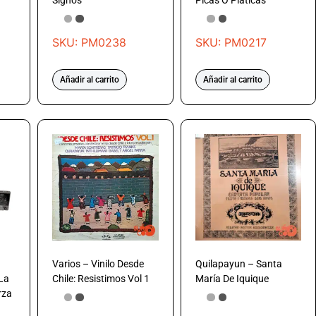
Signos
Picas O Platicas
SKU: PM0238
SKU: PM0217
Añadir al carrito
Añadir al carrito
Varios – Vinilo Desde
Quilapayun – Santa
 La
Chile: Resistimos Vol 1
María De Iquique
rza