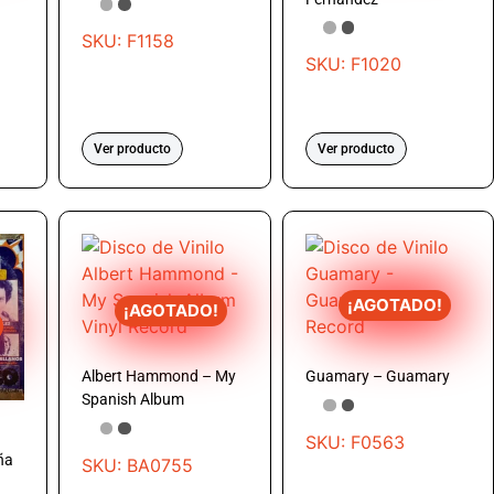
–
SKU: F1158
SKU: F1020
Ver producto
Ver producto
¡AGOTADO!
¡AGOTADO!
Albert Hammond – My
Guamary – Guamary
Spanish Album
SKU: F0563
ña
SKU: BA0755