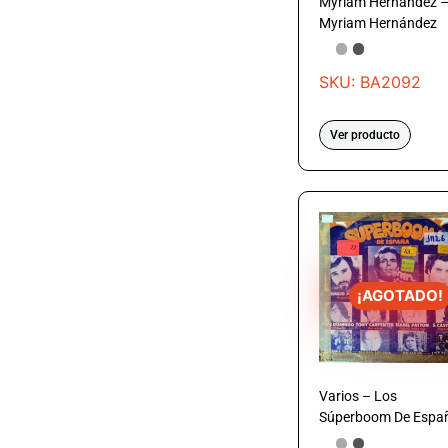
Myriam Hernández 
Myriam Hernández
SKU: BA2092
Ver producto
¡AGOTADO!
Varios – Los
Súperboom De Espa