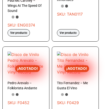
Paul Mc Cartney –
Wings At The Speed Of
Sound
SKU: TAN0117
SKU: ENG0374
Ver producto
Ver producto
¡AGOTADO!
¡AGOTADO!
Pedro Arevalo –
Tito Fernandez – Me
Folklorista Andante
Gusta El Vino
SKU: F0452
SKU: F0429