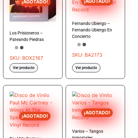
¡AGOTADO!
¡AGOTADO!
Fernando Ubiergo –
Fernando Ubiergo En
Los Prisioneros –
Concierto
Pateando Piedras
SKU: BA2173
SKU: BOX2167
Ver producto
Ver producto
¡AGOTADO!
¡AGOTADO!
Varios – Tangos
Inmortales