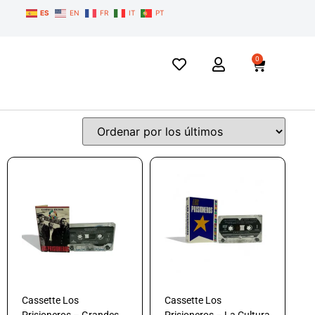
ES
EN
FR
IT
PT
0
Cassette Los
Cassette Los