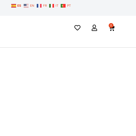
ES
EN
FR
IT
PT
0