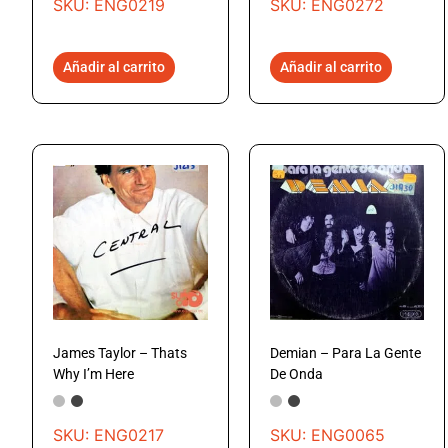
SKU: ENG0219
SKU: ENG0272
Añadir al carrito
Añadir al carrito
James Taylor – Thats
Demian – Para La Gente
Why I’m Here
De Onda
SKU: ENG0217
SKU: ENG0065