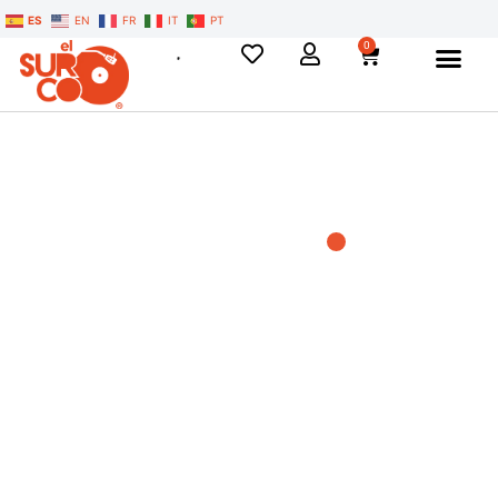
ES
EN
FR
IT
PT
0