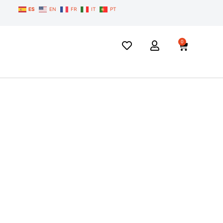
ES
EN
FR
IT
PT
0