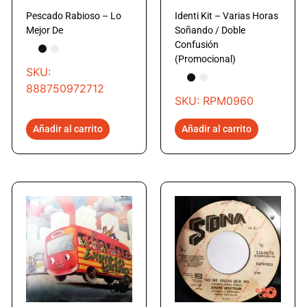
Pescado Rabioso – Lo
Identi Kit – Varias Horas
Mejor De
Soñando / Doble
Confusión
(Promocional)
SKU:
888750972712
SKU: RPM0960
Añadir al carrito
Añadir al carrito