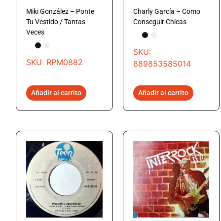
Miki González – Ponte
Charly García – Como
Tu Vestido / Tantas
Conseguir Chicas
Veces
SKU:
SKU: RPM0882
889853585014
Añadir al carrito
Añadir al carrito