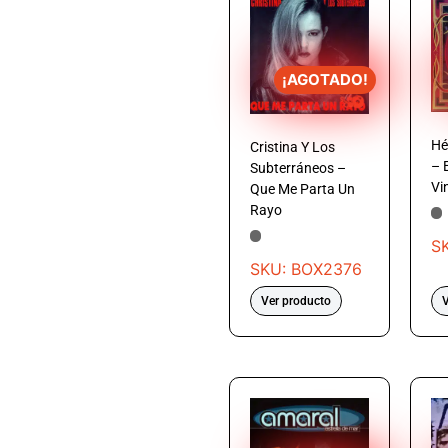
¡AGOTADO!
Hé
Cristina Y Los
– E
Subterráneos –
Vi
Que Me Parta Un
Rayo
S
SKU: BOX2376
Ver producto
V