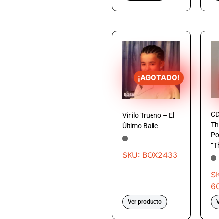
¡AGOTADO!
CD
Vinilo Trueno – El
Th
Último Baile
Po
“T
SKU: BOX2433
S
6
Ver producto
V