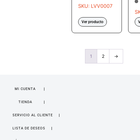
SKU: LVV0007
S
Ver producto
V
1
2
→
MI CUENTA
TIENDA
SERVICIO AL CLIENTE
LISTA DE DESEOS