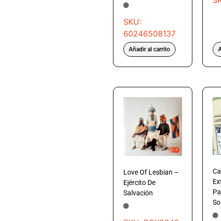
S
SKU:
60246508137
Añadir al carrito
A
Ca
Love Of Lesbian –
Ex
Ejército De
Pa
Salvación
So