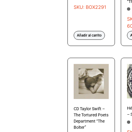
“T
SKU: BOX2291
S
6
Añadir al carrito
A
Hé
CD Taylor Swift –
– 
The Tortured Poets
Department “The
Bolter”