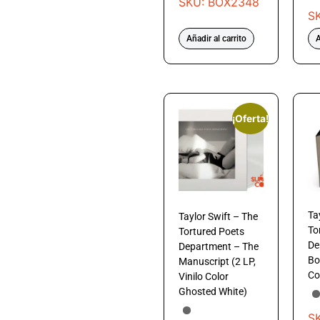
SKU: BOX2348
S
Añadir al carrito
A
¡Oferta!
Ta
Taylor Swift – The
To
Tortured Poets
De
Department – The
Bol
Manuscript (2 LP,
Co
Vinilo Color
Ghosted White)
S