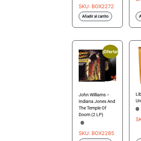
SKU: BOX2272
Añadir al carrito
A
¡Oferta!
Li
John Williams –
Un
Indiana Jones And
The Temple Of
Doom (2 LP)
S
SKU: BOX2285