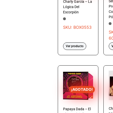
Se
Charly García – La
Pr
Lógica Del
Co
Escorpión
Pó
SKU: BOX0553
S
6
Ver producto
V
¡AGOTADO!
Ch
Papaya Dada – El