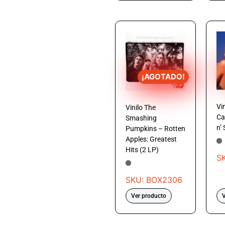
¡AGOTADO!
Vi
Vinilo The
Ca
Smashing
n’
Pumpkins – Rotten
Apples: Greatest
Hits (2 LP)
S
SKU: BOX2306
Ver producto
V