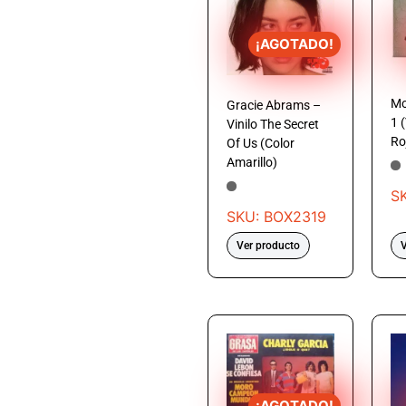
¡AGOTADO!
Mo
Gracie Abrams –
1 
Vinilo The Secret
Ro
Of Us (Color
Amarillo)
S
SKU: BOX2319
Ver producto
V
¡AGOTADO!