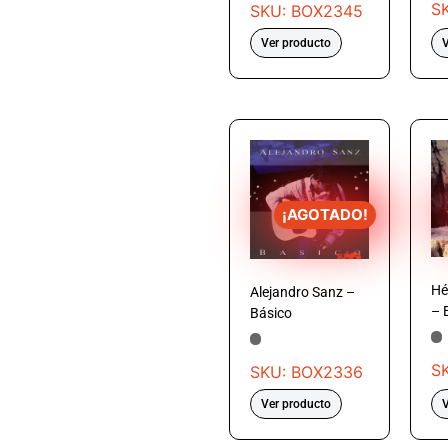
S
SKU: BOX2345
Ver producto
V
¡AGOTADO!
Hé
Alejandro Sanz –
– 
Básico
S
SKU: BOX2336
Ver producto
V