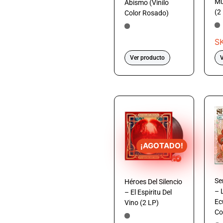
Mú
Abismo (Vinilo
(2
Color Rosado)
S
Ver producto
V
¡AGOTADO!
Se
Héroes Del Silencio
– 
– El Espiritu Del
Ec
Vino (2 LP)
Co