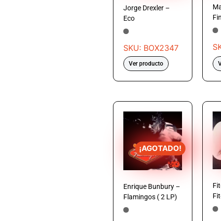
Ma
Jorge Drexler –
Fi
Eco
S
SKU: BOX2347
Ver producto
V
¡AGOTADO!
Fit
Enrique Bunbury –
Fi
Flamingos ( 2 LP)