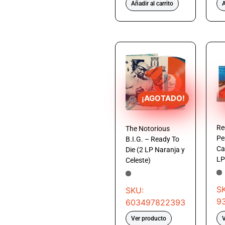
Añadir al carrito
A
¡AGOTADO!
Re
The Notorious
Pe
B.I.G. – Ready To
Ca
Die (2 LP Naranja y
LP
Celeste)
S
SKU:
9
603497822393
Ver producto
V