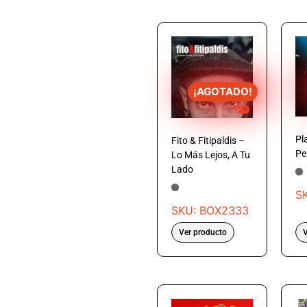
¡AGOTADO!
Pl
Fito & Fitipaldis –
Pe
Lo Más Lejos, A Tu
Lado
S
SKU: BOX2333
Ver producto
V