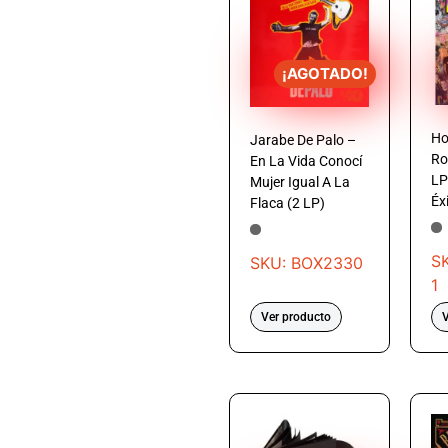
¡AGOTADO!
Ho
Jarabe De Palo –
Ro
En La Vida Conocí
LP
Mujer Igual A La
Éx
Flaca (2 LP)
S
SKU: BOX2330
1
Ver producto
V