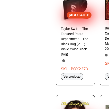
¡AGOTADO!
Bu
Taylor Swift – The
Ca
Tortured Poets
De
Department – The
Ma
Black Dog (2 LP,
20
Vinilo Color Black
Dog)
S
SKU: BOX2270
Ver producto
V