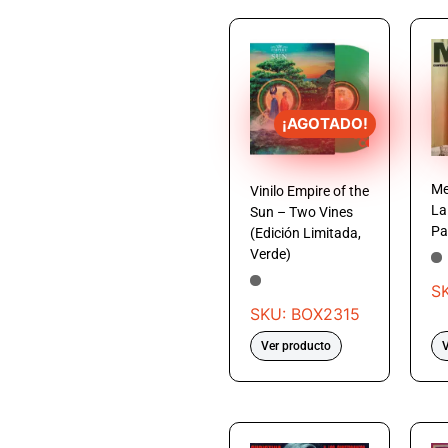
¡AGOTADO!
Me
Vinilo Empire of the
La
Sun – Two Vines
Pa
(Edición Limitada,
Verde)
S
SKU: BOX2315
Ver producto
V