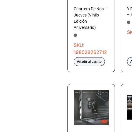
Vi
Cuarteto De Nos –
– 
Jueves (Vinilo
Edición
Aniversario)
S
SKU:
198028262712
Añadir al carrito
A