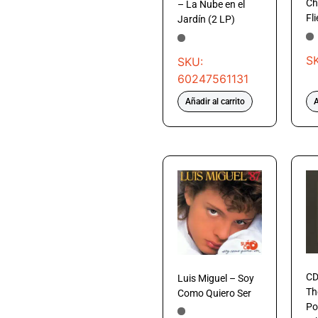
Ch
– La Nube en el
Fli
Jardín (2 LP)
S
SKU:
60247561131
Añadir al carrito
A
CD
Luis Miguel – Soy
Th
Como Quiero Ser
Po