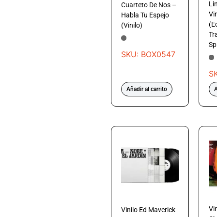
Li
Cuarteto De Nos –
Vi
Habla Tu Espejo
(E
(Vinilo)
Tr
Sp
SKU: BOX0547
S
Añadir al carrito
A
Vin
Vinilo Ed Maverick