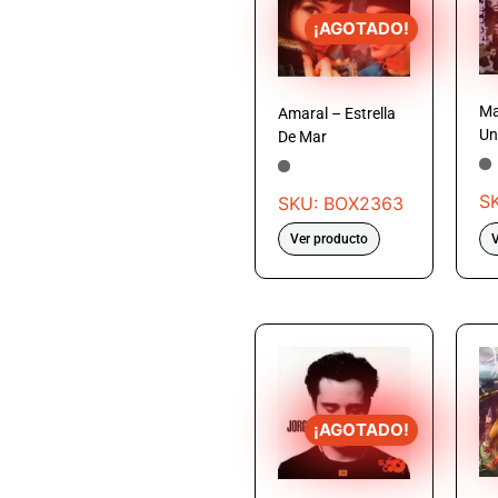
¡AGOTADO!
Ma
Amaral – Estrella
Un
De Mar
S
SKU: BOX2363
Ver producto
V
¡AGOTADO!