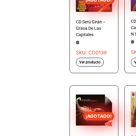
CD
CD Serú Girán –
Ca
Grasa De Las
N 
Capitales
S
SKU: CD0136
Ver producto
V
¡AGOTADO!