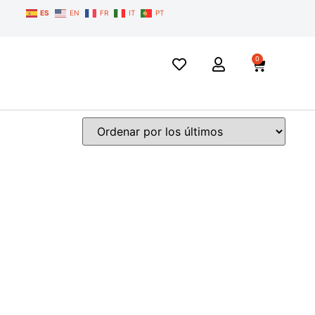
ES
EN
FR
IT
PT
0