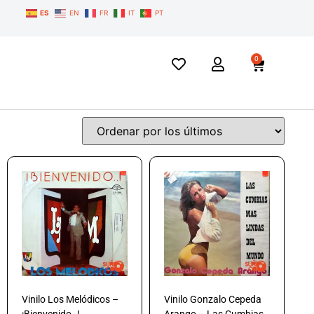
ES
EN
FR
IT
PT
0
Vinilo Los Melódicos –
Vinilo Gonzalo Cepeda