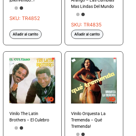
¡Bienvenido..!
Arango – Las Cumbias
Mas Lindas Del Mundo
SKU: TR4852
SKU: TR4835
Añadir al carrito
Añadir al carrito
Vinilo The Latin
Vinilo Orquesta La
Brothers – El Culebro
Tremenda – Qué
Tremenda!