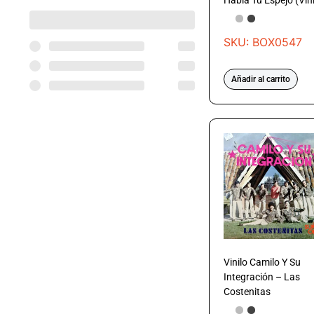
Habla Tu Espejo (Vini
SKU: BOX0547
Añadir al carrito
Vinilo Camilo Y Su
Integración – Las
Costenitas