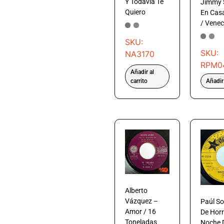
Y Todavía Te
Jimmy 
Quiero
En Casa
/ Veneci
SKU:
SKU:
NA3170
RPM0
Añadir al
carrito
Añadir 
Alberto
Vázquez –
Paúl So
Amor / 16
De Horr
Toneladas
Noche 