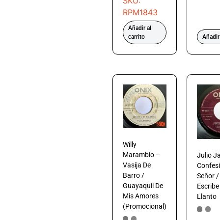
SKU:
RPM1843
Añadir al
carrito
Añadir 
Willy
Marambio –
Julio J
Vasija De
Confesi
Barro /
Señor /
Guayaquil De
Escribe
Mis Amores
Llanto
(Promocional)