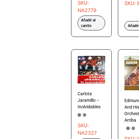
SKU:
SKU: 
NA2779
Añadir al
carrito
Añadir 
Carlota
Jaramillo –
Edmun
Inolvidables
And Hi
Orchest
Arriba
SKU:
NA2327
SKU: 