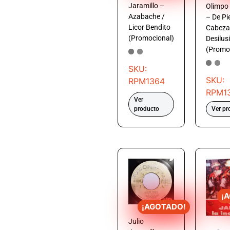
Jaramillo –
Olimpo
Azabache /
– De Pi
Licor Bendito
Cabeza 
(Promocional)
Desilus
(Promo
SKU:
SKU:
RPM1364
RPM1
Ver
producto
Ver pr
¡
¡AGOTADO!
Julio