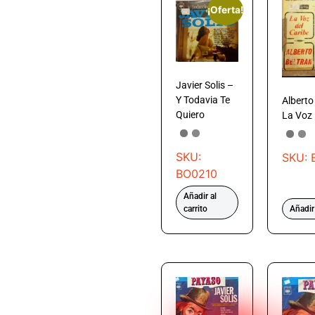
¡Oferta!
Javier Solis –
Y Todavia Te
Alberto
Quiero
La Voz 
SKU:
SKU: 
BO0210
Añadir al
carrito
Añadir 