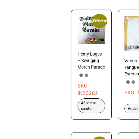
¡Oferta!
Henry Loges
– Swinging
Varios 
March Parade
Tangue
Estereo
SKU:
SKU: 
INS0282
Añadir al
carrito
Añadir 