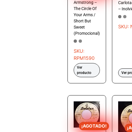
Armstrong –
Carlota
The Circle Of
– Inolv
Your Arms /
Short But
SKU: 
Sweet
(Promocional)
SKU:
RPM1590
Ver
producto
Ver pr
¡AGOTADO!
¡