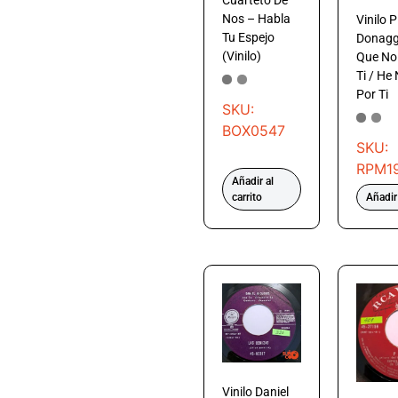
Cuarteto De
Nos – Habla
Vinilo 
Tu Espejo
Donagg
(Vinilo)
Que No 
Ti / He
Por Ti
SKU:
BOX0547
SKU:
RPM1
Añadir al
carrito
Añadir 
Vinilo Daniel