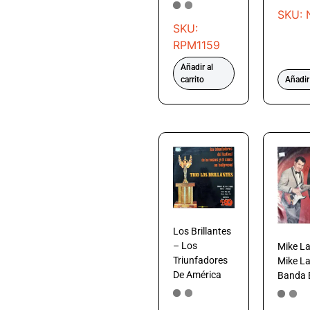
SKU:
SKU:
RPM1159
Añadir al
carrito
Añadir 
Los Brillantes
– Los
Mike La
Triunfadores
Mike La
De América
Banda 