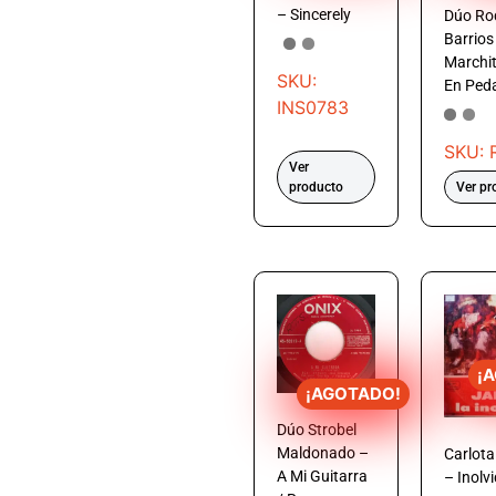
– Sincerely
Dúo Ro
Barrios
Marchit
SKU:
En Ped
INS0783
SKU: 
Ver
producto
Ver pr
¡
¡AGOTADO!
Dúo Strobel
Maldonado –
Carlota
A Mi Guitarra
– Inolv