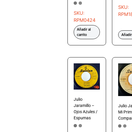
SKU:
SKU:
RPM1
RPM0424
Añadir al
carrito
Añadir 
Julio
Jaramillo –
Julio J
Ojos Azules /
Mi Prim
Espumas
Compañ