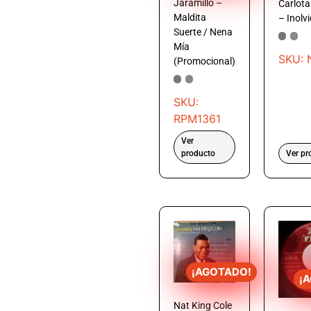
Jaramillo –
Carlota
Maldita
– Inolv
Suerte / Nena
Mía
SKU: 
(Promocional)
SKU:
RPM1361
Ver
producto
Ver pr
¡AGOTADO!
¡
Nat King Cole