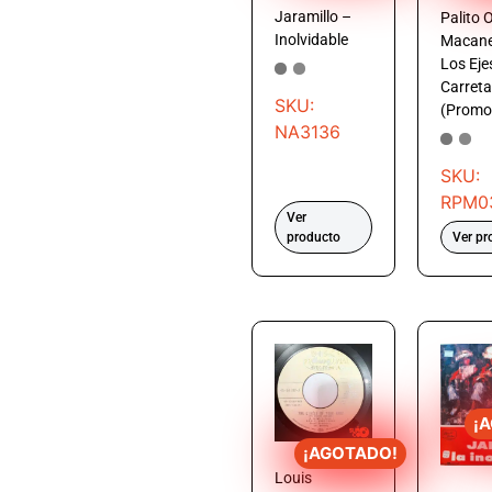
Jaramillo –
Palito 
Inolvidable
Macane
Los Eje
Carreta
SKU:
(Promo
NA3136
SKU:
RPM0
Ver
producto
Ver pr
¡
¡AGOTADO!
Louis