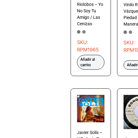
Riolobos – Yo
Vinilo 
No Soy Tu
Vázque
Amigo / Las
Piedad 
Cenizas
Manera 
SKU:
SKU:
RPM1965
RPM1
Añadir al
carrito
Añadir 
Javier Solís –