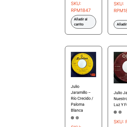
SKU:
SKU:
RPM1847
RPM1
Añadir al
carrito
Añadir 
Julio
Jaramillo –
Julio J
Río Crecido /
Nuestro
Paloma
Luz Y 
Blanca
SKU: 