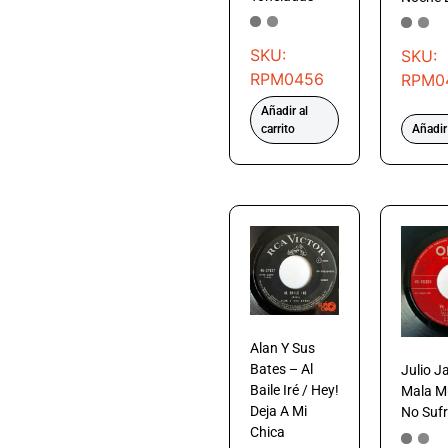
SKU:
SKU:
RPM0456
RPM0
Añadir al
carrito
Añadir 
Alan Y Sus
Bates – Al
Julio J
Baile Iré / Hey!
Mala Mu
Deja A Mi
No Suf
Chica