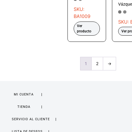
Vázque
SKU:
BA1009
SKU: 
Ver
producto
Ver pr
1
2
→
MI CUENTA
TIENDA
SERVICIO AL CLIENTE
LISTA DE DESEOS