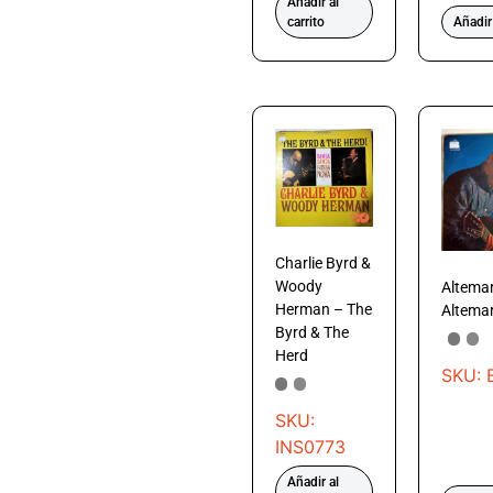
Añadir al
carrito
Añadir 
Charlie Byrd &
Woody
Altemar
Herman – The
Altemar
Byrd & The
Herd
SKU: 
SKU:
INS0773
Añadir al