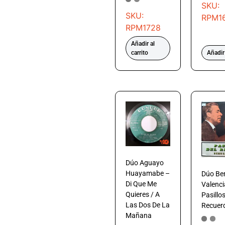
SKU:
SKU:
RPM1
RPM1728
Añadir al
carrito
Añadir 
Dúo Aguayo
Huayamabe –
Dúo Ben
Di Que Me
Valenci
Quieres / A
Pasillos
Las Dos De La
Recuer
Mañana