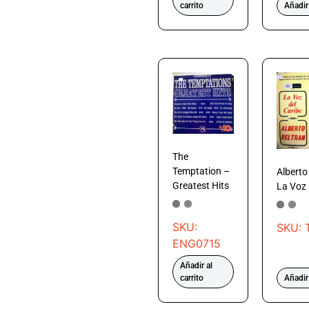
carrito
Añadir 
The
Temptation –
Alberto
Greatest Hits
La Voz 
SKU:
SKU: 
ENG0715
Añadir al
carrito
Añadir 