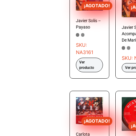
¡AGOTADO!
¡
Javier Solís –
Payaso
Javier 
Acomp
De Mari
SKU:
NA3161
SKU: 
Ver
producto
Ver pr
¡AGOTADO!
¡
Carlota