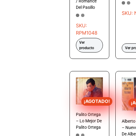
/ Romance
Del Pasillo
SKU:
SKU:
RPM1048
Ver
producto
Ver pr
¡AGOTADO!
¡
Palito Ortega
– Lo Mejor De
Albert
Palito Ortega
– Nuevo
De Albe