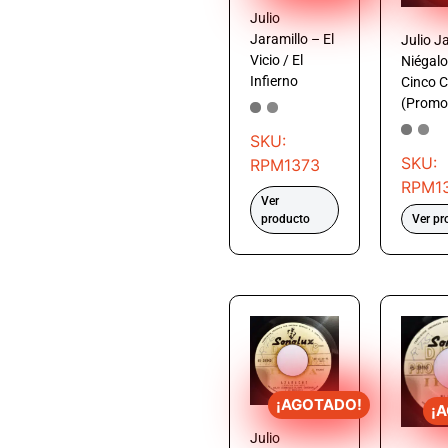
Julio
Jaramillo – El
Julio J
Vicio / El
Niégalo
Infierno
Cinco C
(Promo
SKU:
SKU:
RPM1373
RPM1
Ver
producto
Ver pr
¡AGOTADO!
¡
Julio