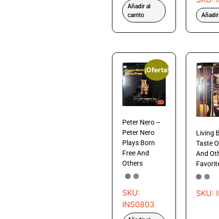
Añadir al
carrito
Añadir 
¡Oferta!
Peter Nero –
Peter Nero
Living 
Plays Born
Taste 
Free And
And Ot
Others
Favorit
SKU:
SKU: 
INS0803