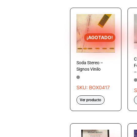
¡AGOTADO!
C
Soda Stereo –
F
Signos Vinilo
–
SKU: BOX0417
S
Ver producto