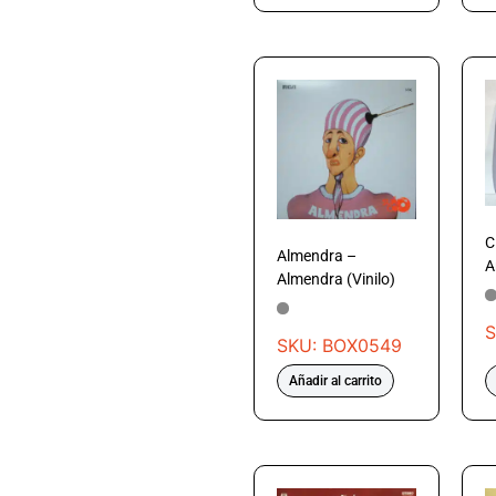
C
Almendra –
A
Almendra (Vinilo)
S
SKU: BOX0549
Añadir al carrito