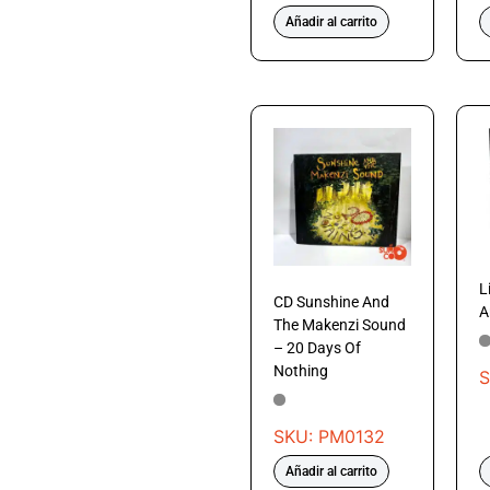
Añadir al carrito
L
CD Sunshine And
A
The Makenzi Sound
– 20 Days Of
Nothing
S
SKU: PM0132
Añadir al carrito