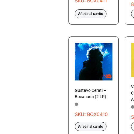
SKU: BOX0411
8
Añadir al carrito
V
Gustavo Cerati –
C
Bocanada (2 LP)
A
SKU: BOX0410
S
Añadir al carrito