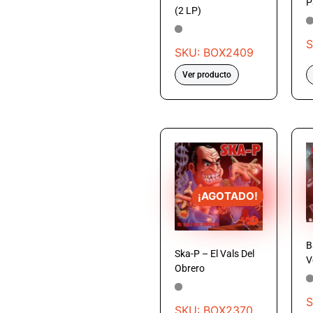
P
(2 LP)
S
SKU: BOX2409
Ver producto
¡AGOTADO!
B
Ska-P – El Vals Del
V
Obrero
S
SKU: BOX2370