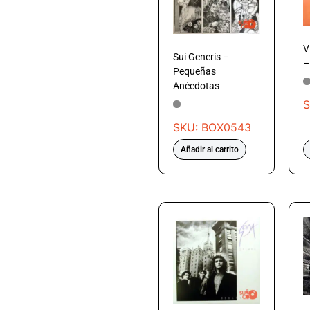
V
Sui Generis –
–
Pequeñas
Anécdotas
S
SKU: BOX0543
Añadir al carrito