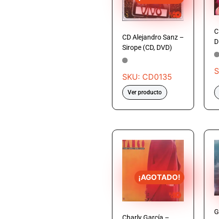
C
CD Alejandro Sanz –
D
Sirope (CD, DVD)
S
SKU: CD0135
Ver producto
¡AGOTADO!
G
Charly García –