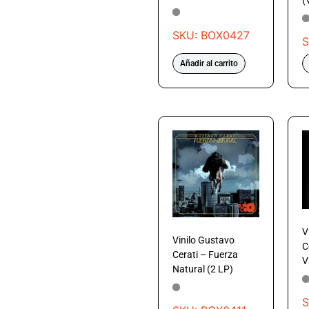
SKU: BOX0427
S
Añadir al carrito
V
Vinilo Gustavo
C
Cerati – Fuerza
V
Natural (2 LP)
S