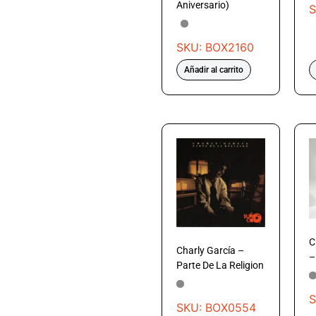
Aniversario)
S
SKU: BOX2160
Añadir al carrito
C
Charly García –
–
Parte De La Religion
S
SKU: BOX0554