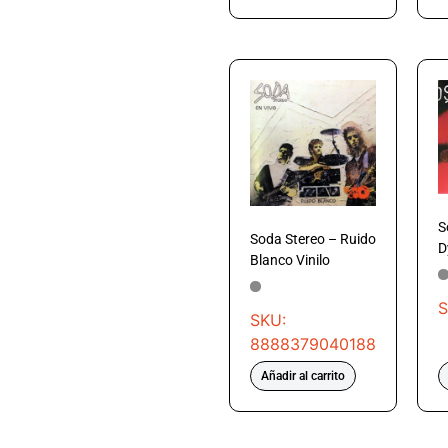
S
Soda Stereo – Ruido
D
Blanco Vinilo
S
SKU:
8888379040188
Añadir al carrito