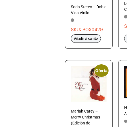
L
Soda Stereo – Doble
C
Vida Vinilo
S
SKU: BOX0429
Añadir al carrito
¡Oferta!
H
Mariah Carey –
A
Merry Christmas
(Edición de