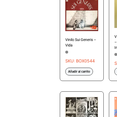
V
Vinilo Sui Generis –
–
Vida
I
SKU: BOX0544
S
Añadir al carrito