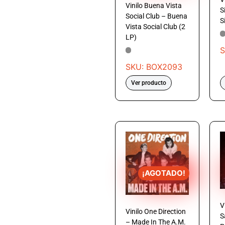
Vinilo Buena Vista
S
Social Club – Buena
S
Vista Social Club (2
LP)
S
SKU: BOX2093
Ver producto
¡AGOTADO!
V
Vinilo One Direction
S
– Made In The A.M.