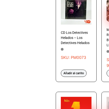
M
CD Los Detectives
R
Helados – Los
B
Detectives Helados
L
SKU: PM0073
S
9
Añadir al carrito