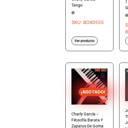
1
Tango
S
SKU: BOX0555
S
8
Ver producto
¡AGOTADO!
J
Charly García –
T
Filosofía Barata Y
J
Zapatos De Goma