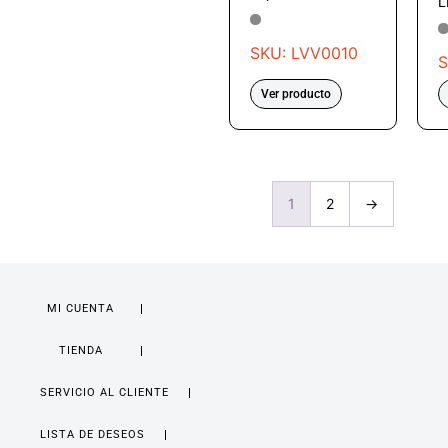
L
SKU: LVV0010
S
Ver producto
1
2
→
MI CUENTA
TIENDA
SERVICIO AL CLIENTE
LISTA DE DESEOS