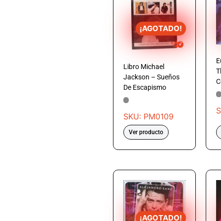
¡AGOTADO!
E
Libro Michael
T
Jackson – Sueños
C
De Escapismo
S
SKU: PM0109
Ver producto
¡AGOTADO!