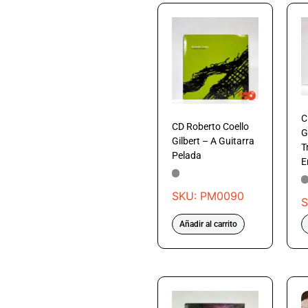
C
CD Roberto Coello
G
Gilbert – A Guitarra
T
Pelada
E
SKU: PM0090
S
Añadir al carrito