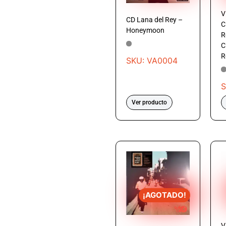
V
CD Lana del Rey –
C
Honeymoon
R
C
R
SKU: VA0004
S
Ver producto
¡AGOTADO!
V