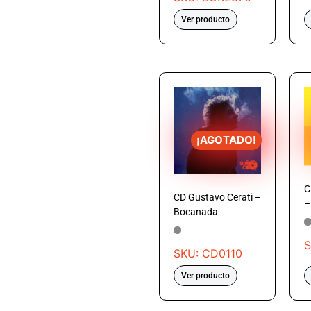
Ver producto
¡AGOTADO!
C
CD Gustavo Cerati –
–
Bocanada
S
SKU: CD0110
Ver producto