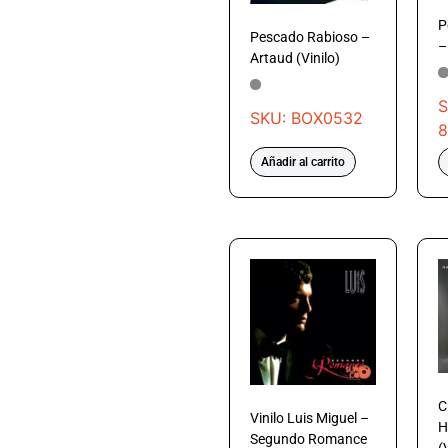
P
Pescado Rabioso –
–
Artaud (Vinilo)
S
SKU: BOX0532
8
Añadir al carrito
C
Vinilo Luis Miguel –
H
Segundo Romance
(