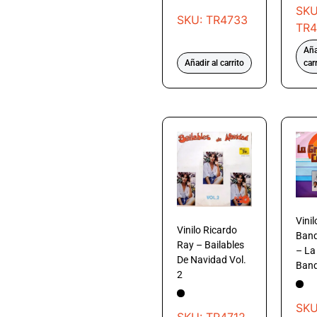
SKU
SKU: TR4733
TR4
Aña
Añadir al carrito
car
Vini
Vinilo Ricardo
Band
Ray – Bailables
– La
De Navidad Vol.
Band
2
SKU
SKU: TR4712