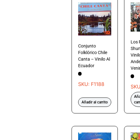
Los 
Conjunto
Shun
Folklórico Chile
Vini
Canta – Vinilo Al
And
Ecuador
Ven
SKU: F1188
SKU
Aña
Añadir al carrito
car