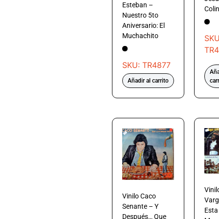
Esteban –
Coli
Nuestro 5to
Aniversario: El
Muchachito
SKU
TR4
SKU: TR4877
Aña
Añadir al carrito
car
Vinil
Vinilo Caco
Varg
Senante – Y
Esta 
Después… Que