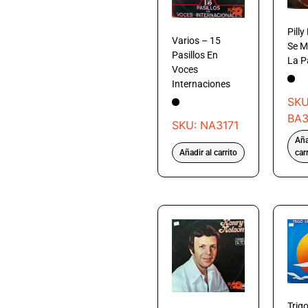
Pilly
Varios – 15
Se M
Pasillos En
La P
Voces
Internaciones
SKU
BA3
SKU: NA3171
Aña
Añadir al carrito
car
Trig