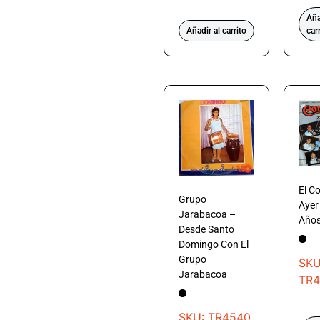
Aña
Añadir al carrito
car
El C
Grupo
Ayer
Jarabacoa –
Años
Desde Santo
Domingo Con El
Grupo
SKU
Jarabacoa
TR4
SKU: TR4540