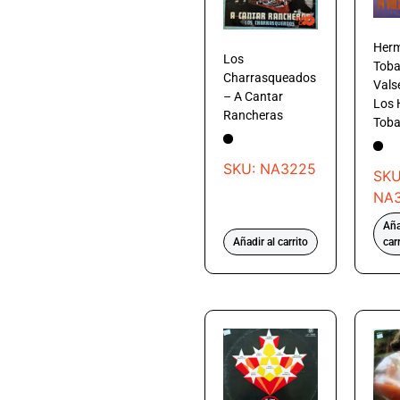
Her
Los
Toba
Charrasqueados
Vals
– A Cantar
Los
Rancheras
Toba
SKU: NA3225
SKU
NA
Aña
Añadir al carrito
car