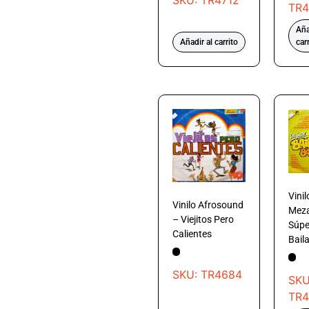
TR4
Aña
Añadir al carrito
car
Vini
Vinilo Afrosound
Meza
– Viejitos Pero
Súpe
Calientes
Bail
SKU: TR4684
SKU
TR4