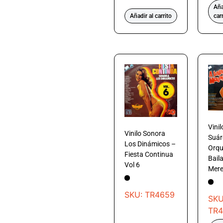
Aña
Añadir al carrito
car
Vinil
Vinilo Sonora
Suár
Los Dinámicos –
Orqu
Fiesta Continua
Baila
Vol 6
Mer
SKU: TR4659
SKU
TR4