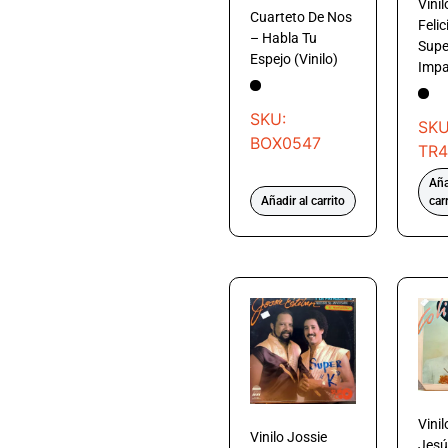
Vini
Cuarteto De Nos
Feli
– Habla Tu
Supe
Espejo (Vinilo)
Impa
SKU:
SKU
BOX0547
TR4
Aña
Añadir al carrito
car
Vini
Vinilo Jossie
Jesú