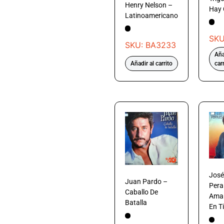
Henry Nelson –
Hay 
Latinoamericano
SKU
SKU: BA3233
Aña
Añadir al carrito
car
José
Juan Pardo –
Pera
Caballo De
Ama
Batalla
En Ti