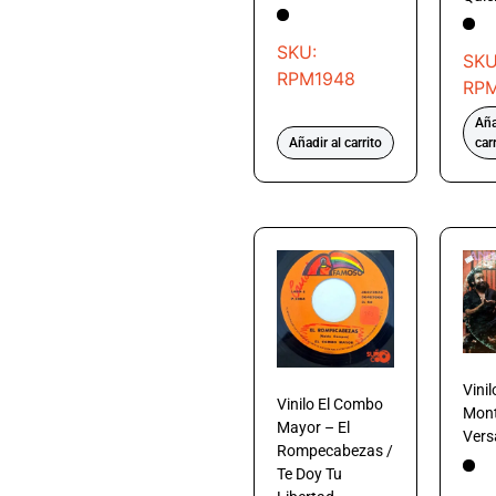
SKU:
SKU
RPM1948
RP
Aña
Añadir al carrito
car
Vini
Vinilo El Combo
Mont
Mayor – El
Versá
Rompecabezas /
Te Doy Tu