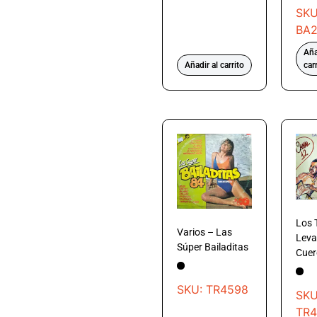
SKU
BA
Aña
Añadir al carrito
car
Los 
Varios – Las
Leva
Súper Bailaditas
Cuer
SKU: TR4598
SKU
TR4