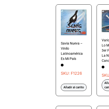
Vario
Savia Nueva –
Lo M
Vinilo
3er F
Latinoamérica
La N
Es Mi País
Canc
SKU: F1226
SKU
Aña
Añadir al carrito
car