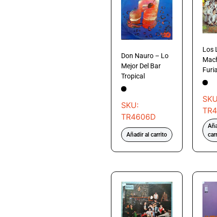
Los 
Don Nauro – Lo
Mach
Mejor Del Bar
Furia
Tropical
SKU
SKU:
TR4
TR4606D
Aña
Añadir al carrito
car