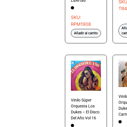
Libertad
SKU
TR4
SKU:
RPM1908
Aña
Añadir al carrito
car
Vini
Vinilo Súper
Orqu
Orquesta Los
Duke
Dukes – El Disco
Carn
Del Año Vol 16