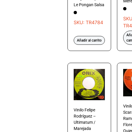
Mer
Le Pongan Salsa
SKU
SKU: TR4784
TR4
Aña
Añadir al carrito
car
Vinil
Vinilo Felipe
Scar
Rodríguez –
Ram
Ultimatum /
Flore
Marejada
Quie