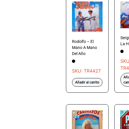
Serg
Rodolfo – El
La 
Mano A Mano
Del Año
SKU
TR4
SKU: TR4427
Aña
Añadir al carrito
car