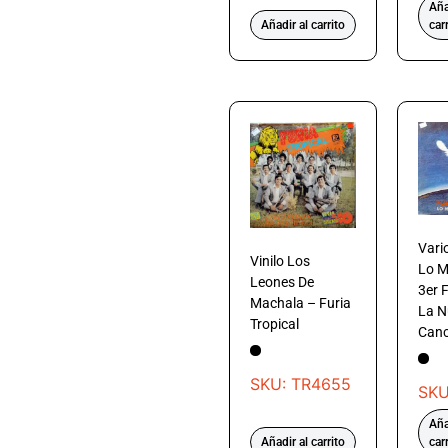
Aña
Añadir al carrito
car
Vario
Vinilo Los
Lo M
Leones De
3er F
Machala – Furia
La N
Tropical
Canc
SKU: TR4655
SKU
Aña
Añadir al carrito
car