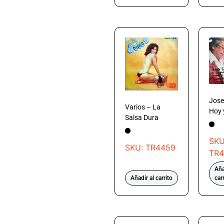
Jose
Varios – La
Hoy 
Salsa Dura
SKU
SKU: TR4459
TR4
Aña
Añadir al carrito
car