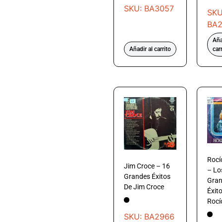
SKU: BA3057
SKU
BA2
Aña
Añadir al carrito
car
Rocí
Jim Croce – 16
– Lo
Grandes Éxitos
Gra
De Jim Croce
Éxit
Rocí
SKU: BA2966