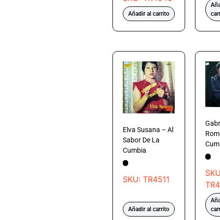
Aña
Añadir al carrito
car
Gabr
Elva Susana – Al
Rome
Sabor De La
Cumb
Cumbia
SKU
SKU: TR4511
TR4
Aña
Añadir al carrito
car