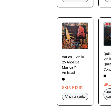
Quil
Varios – Vinilo
Vinil
25 Años De
Quil
Música Y
Conc
Amistad
SKU
SKU: F1261
Aña
Añadir al carrito
car