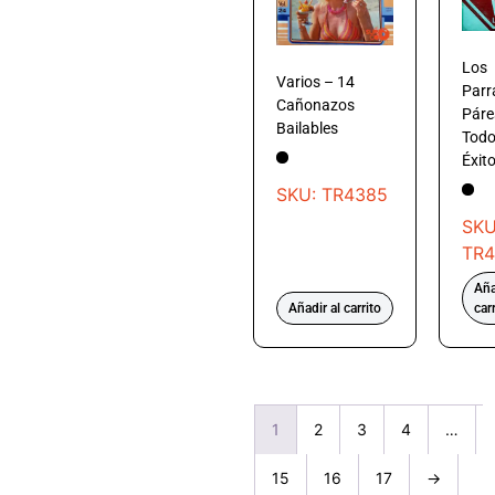
Los
Varios – 14
Parr
Cañonazos
Páre
Bailables
Todo
Éxito
SKU: TR4385
SKU
TR4
Aña
Añadir al carrito
car
1
2
3
4
…
15
16
17
→