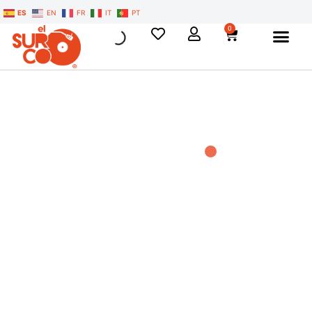
ES
EN
FR
IT
PT
0