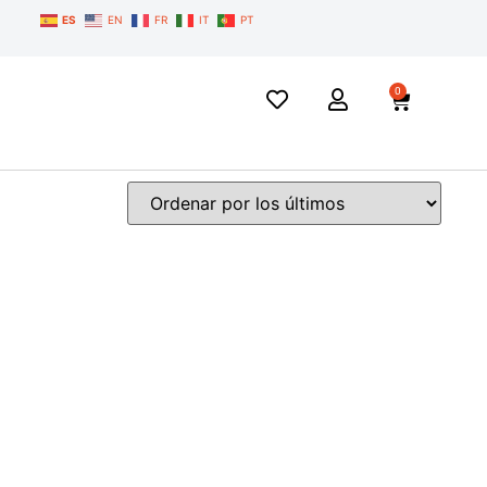
ES
EN
FR
IT
PT
0