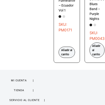
Fulminante
Blues
– Ecuador
Band –
Vol 1
Purple
Nights
SKU:
PM0171
SKU:
PM0043
Añadir
Añadir al
al
carrito
carrito
MI CUENTA
TIENDA
SERVICIO AL CLIENTE