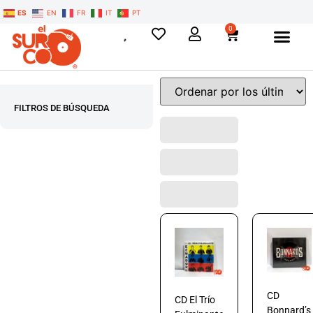
ES
EN
FR
IT
PT
0
FILTROS DE BÚSQUEDA
CD
CD El Trío
Bonnard’s